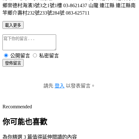
鄉崇德村海濱3號3之1號1樓 03-8621437 山隴 連江縣 連江縣南
竿鄉介壽村232號233號284號 083-625711
載入更多
公開留言
私密留言
發佈留言
請先
登入
以發表留言。
Recommended
你可能也喜歡
為你精選 3 篇值得延伸閱讀的內容