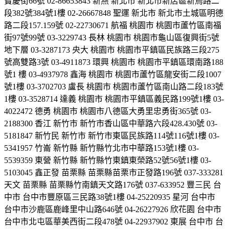
寶慶街66號 02-86653843 新燕 新北市 新北市新店區新烏路二
段382號384號1樓 02-26667848 聖運 新北市 新北市土城區明德
路二段157.159號 02-22730671 航福 桃園市 桃園市蘆竹區南福
街97號99號 03-3229743 長林 桃園市 桃園市龜山區復興街5號
地下層 03-3287173 央大 桃園市 桃園市平鎮區民族路三段275
號高雙路3號 03-4911873 環興 桃園市 桃園市平鎮區環南路188
號1 樓 03-4937978 鑫海 桃園市 桃園市蘆竹區龍安街二段1007
號1樓 03-3702703 盧長 桃園市 桃園市蘆竹區南山路二段183號
1樓 03-3528714 達義 桃園市 桃園市平鎮區義民路199號1樓 03-
4022472 德勇 桃園市 桃園市八德區大勇里忠勇街365號 03-
2188300 香江 新竹市 新竹市香山區中華路六段428.430號 03-
5181847 新竹民 新竹市 新竹市東區民族路114號116號1樓 03-
5341957 竹崙 新竹縣 新竹縣竹北市中華路153號1樓 03-
5539359 東營 新竹縣 新竹縣竹東鎮東榮路52號56號1樓 03-
5103045 鑫正發 苗栗縣 苗栗縣苗栗市正發路196號 037-333281
天文 苗栗縣 苗栗縣竹南鎮天文路176號 037-633952 豐三民 台
中市 台中市豐原區三民路38號1樓 04-25220935 星河 台中市
台中市沙鹿區鹿峰里中山路646號 04-26227926 欣花園 台中市
台中市北屯區華美西街二段478號 04-22937902 東展 台中市 台