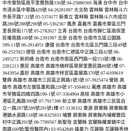
中市東勢區南平里豐勢路336號 04-25886569 海濱 台中市 台中
市清水區中華路429號 04-26281097 大北勢 雲林縣 雲林縣斗六
市長平路7-32號 05-5374177 新東立 雲林縣 雲林縣斗六市成功
路286號288號290號 05-5362367 鳳彥 嘉義市 嘉義市東區北門
里長榮街171號 05-2782627 立青 台南市 台南市歸仁區南保里
民權南路108號 06-2391997 北安 台南市 台南市北區公園路
599-11號 06-2814051 康健 台南市 台南市北區北門路三段49號
06-2525923 德發 台南市 台南市仁德區中正路三段42號 06-
2495272 新府緯 台南市 台南市南區西門路一段553號1樓 06-
2281213 惠民 高雄市 高雄市楠梓區翠屏里惠民路88號1樓 07-
3643954 嘉好 高雄市 高雄市梓官區嘉展路370號 07-6109619
雙興 高雄市 高雄市三民區正興路1號3號 07-3925474 營銓 高
雄市 高雄市左營區重和路226號 07-3504832 萬應 高雄市 高雄
市苓雅區四維四路190-1號 07-3364904 高桂 高雄市 高雄市小
港區孔鳳路390號 07-7917390 新立寧 高雄市 高雄市三民區自
立一路287號289號291號1樓 07-3130332 東源 屏東縣 屏東縣東
港鎮水源路118號 08-8325933 埔豐 屏東縣 屏東縣內埔鄉豐田
村中正路291號 08-7789567 新聖母 宜蘭縣 宜蘭縣羅東鎮中正
南路160號(聖母醫院內) 03-9542849 達基力 花蓮縣 花蓮縣秀林