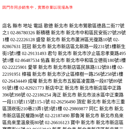
因門市同步銷售中，實際存量以現場為準
店名 縣市 地址 電話 歌德 新北市 新北市鶯歌區德昌二街77號
之1 02-86780326 新積穗 新北市 新北市中和區民安街27號29號
1樓 02-22226128 盛發 新北市 新北市蘆洲區光復路10號 02-
82867631 冠冠 新北市 新北市新店區北新路一段231號1樓新生
街1號1樓 02-29131493 君勻 新北市 新北市汐止區忠孝東路495
號1樓 02-86487534 佑鑫 新北市 新北市中和區立德街180號1樓
02-22225901 愛莘 新北市 新北市新店區民族路112號B1樓 02-
22191951 樟福 新北市 新北市汐止區樟樹一路256號258號1樓
02-26434449 成曜 新北市 新北市五股區凌雲路一段87號89號
91號1樓 02-82921773 新店中正 新北市 新北市新店區中正路
396號398號 02-22186254 海正 新北市 新北市淡水區中正東路
一段113號115號115-1號 02-26256490 頂宏 新北市 新北市三重
區頂崁街210巷23弄1號3號1樓 02-29869877 同仁 新北市 新北
市新店區民權路96號 02-22187490 那魯灣 新北市 新北市烏來
區烏來里溫泉街80號 02-26616123 寶中 新北市 新北市新店區