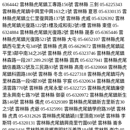
6364442 雲林縣虎尾鎮工專路156號 雲林縣 三釗 05-6225343
雲林縣虎尾鎮中興里中興163之1號 雲林縣 夏恩 05-6330135 雲
林縣虎尾鎮立仁里復興路137號 雲林縣 虎威 05-6326392 雲林
縣虎尾鎮光復路122號1樓及成和街2號1樓 雲林縣 東億 05-
6324884 雲林縣虎尾鎮光復路2號 雲林縣 晟泰 05-6365446 雲
林縣虎尾鎮光復路521號 雲林縣 大屯 05-6652107 雲林縣虎尾
鎮西屯里大屯349號 雲林縣 虎高 05-6629672 雲林縣虎尾鎮延
平里3鄰中南34之26號 雲林縣 虎欣 05-6323746 雲林縣虎尾鎮
林森路一段287.289.293號 雲林縣 圓真 05-6327941 雲林縣虎尾
鎮信義路52號及三民路93號 雲林縣 高南 05-6320068 雲林縣虎
尾鎮科園路180號 雲林縣 冬念 05-6227318 雲林縣虎尾鎮埒內
里林森路一段9鄰39號 雲林縣 宇宸 05-6320634 雲林縣虎尾鎮
清雲路770號 雲林縣 虎尾永聖 05-6322725 雲林縣虎尾鎮廉使
里永興南七路79號 雲林縣 御豪 05-6320972 雲林縣虎尾鎮新生
路146號 雲林縣 儒虎 05-6329389 雲林縣虎尾鎮新吉里新吉30
之5號 雲林縣 虎爺 05-6325991 雲林縣虎尾鎮學府路39號 雲林
縣 虎真 05-6312626 雲林縣虎尾鎮穎川里頂南398號 雲林縣 李
斯特 05-6320131 雲林縣虎尾鎮興南里竹圍60號 雲林縣 崙多
05-6963416 雲林縣崙背鄉東明村正義路194號 雲林縣 崙中 05-