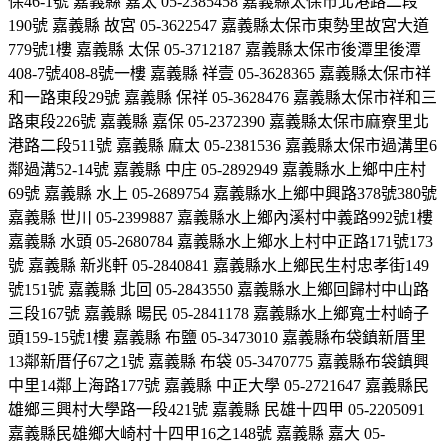
保46-1號 嘉義縣 嘉太 05-2385458 嘉義縣太保市北港路二段
190號 嘉義縣 故宮 05-3622547 嘉義縣太保市東勢里故宮大道
779號1樓 嘉義縣 太保 05-3712187 嘉義縣太保市後潭里後潭
408-7號408-8號一樓 嘉義縣 祥壹 05-3628365 嘉義縣太保市祥
和一路東段29號 嘉義縣 保祥 05-3628476 嘉義縣太保市祥和三
路東段226號 嘉義縣 嘉保 05-2372390 嘉義縣太保市麻寮里北
港路二段511號 嘉義縣 麻太 05-2381536 嘉義縣太保市過溝里6
鄰過溝52-14號 嘉義縣 中庄 05-2892949 嘉義縣水上鄉中庄村
69號 嘉義縣 水上 05-2689754 嘉義縣水上鄉中興路378號380號
嘉義縣 世川 05-2399887 嘉義縣水上鄉內溪村中義路992號1樓
嘉義縣 水頭 05-2680784 嘉義縣水上鄉水上村中正路171號173
號 嘉義縣 新兆軒 05-2840841 嘉義縣水上鄉民生村忠孝街149
號151號 嘉義縣 北回 05-2843550 嘉義縣水上鄉回歸村中山路
三段167號 嘉義縣 暘民 05-2841178 嘉義縣水上鄉寬士村崎子
頭159-15號1樓 嘉義縣 布鹽 05-3473010 嘉義縣布袋鎮新厝里
13鄰新厝仔67之1號 嘉義縣 布袋 05-3470775 嘉義縣布袋鎮興
中里14鄰上海路177號 嘉義縣 中正大學 05-2721647 嘉義縣民
雄鄉三興村大學路一段421號 嘉義縣 民雄十四甲 05-2205091
嘉義縣民雄鄉大崎村十四甲16之148號 嘉義縣 嘉大 05-