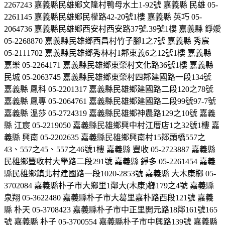
2267243 嘉義縣民雄鄉文隆村鴨母水土1-92號 嘉義縣 民雄 05-
2261145 嘉義縣民雄鄉民權路42-20號1樓 嘉義縣 英巧 05-
2064736 嘉義縣民雄鄉西安村西安路37號.39號1樓 嘉義縣 錚嬡
05-2268870 嘉義縣民雄鄉西昌村竹子腳1之7號 嘉義縣 秀宸
05-2111702 嘉義縣民雄鄉秀林村1鄰東義6之12號1樓 嘉義縣
嘉樂 05-2264171 嘉義縣民雄鄉東榮村文化路36號1樓 嘉義縣
民城 05-2063745 嘉義縣民雄鄉東榮村四鄰建國路一段134號
嘉義縣 鳳科 05-2201317 嘉義縣民雄鄉建國路二段120之78號
嘉義縣 鳳專 05-2064761 嘉義縣民雄鄉建國路二段99號97-7號
嘉義縣 溫莎 05-2724319 嘉義縣民雄鄉神農路129之10號 嘉義
縣 江宸 05-2219050 嘉義縣民雄鄉興中村江厝店1之32號1樓 嘉
義縣 興南 05-2202635 嘉義縣民雄鄉興南村15鄰頭橋557之
43、557之45、557之46號1樓 嘉義縣 豐收 05-2723887 嘉義縣
民雄鄉豐收村大學路二段291號 嘉義縣 錚多 05-2261454 嘉義
縣民雄鄉鎮北村建國路一段1020-2853號 嘉義縣 大木康榔 05-
3702084 嘉義縣朴子市大鄉里1鄰大(木康)榔179之4號 嘉義縣
泉翔 05-3622480 嘉義縣朴子市大葛里嘉朴路西段121號 嘉義
縣 朴天 05-3708423 嘉義縣朴子市中正里開元路18鄰161號165
號 嘉義縣 朴子 05-3700554 嘉義縣朴子市中興路139號 嘉義縣