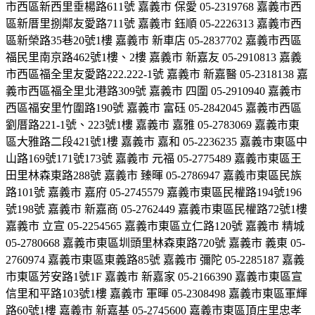
市西區新西里垂楊路611號 嘉義市 保愛 05-2319768 嘉義市西
區新厝里捌鄰友愛路711號 嘉義市 鈺順 05-2226313 嘉義市西
區新榮路35巷20號1樓 嘉義市 新車店 05-2837702 嘉義市西區
福民里南京路462號1樓、2樓 嘉義市 新嘉友 05-2910813 嘉義
市西區福全里友愛路222.222-1號 嘉義市 新嘉醫 05-2318138 嘉
義市西區福全里北港路309號 嘉義市 四圍 05-2910940 嘉義市
西區福安里竹圍路190號 嘉義市 富砡 05-2842045 嘉義市西區
劉厝路221-1號、223號1樓 嘉義市 嘉雅 05-2783069 嘉義市東
區大雅路二段421號1樓 嘉義市 嘉和 05-2236235 嘉義市東區中
山路169號171號173號 嘉義市 元福 05-2775489 嘉義市東區王
田里林森東路288號 嘉義市 臻暉 05-2786947 嘉義市東區民族
路101號 嘉義市 嘉府 05-2745579 嘉義市東區民權路194號196
號198號 嘉義市 新嘉商 05-2762449 嘉義市東區民權路72號1樓
嘉義市 立宣 05-2254565 嘉義市東區立仁路120號 嘉義市 精城
05-2780668 嘉義市東區圳頭里林森東路720號 嘉義市 義東 05-
2760974 嘉義市東區東義路85號 嘉義市 彌陀 05-2285187 嘉義
市東區芳安路1號1F 嘉義市 新嘉家 05-2166390 嘉義市東區宣
信里和平路103號1樓 嘉義市 軍暉 05-2308498 嘉義市東區軍輝
路60號1樓 嘉義市 新嘉基 05-2745600 嘉義市東區頂庄里忠孝