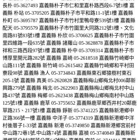
長朴 05-3627493 嘉義縣朴子市仁和里嘉朴路西段6-7號1樓 嘉
義縣 朴站 05-3705205 嘉義縣朴子市平和路11-1號1樓 嘉義縣
朴町 05-3695787 嘉義縣朴子市竹村里鴨母寮539號1樓 嘉義縣
配天 05-3795579 嘉義縣朴子市竹圍里大同路212號1樓、文化
南路81號83號1樓 嘉義縣 朴欣 05-3706625 嘉義縣朴子市竹圍
里四維路一段635號 嘉義縣 諸羅山 05-3628878 嘉義縣朴子市
祥和三路西段97號1樓 嘉義縣 朴中 05-3709314 嘉義縣朴子市
博厚里開元路282號 嘉義縣 嘉崎 05-2618518 嘉義縣竹崎鄉中
山路111號 嘉義縣 新竹崎 05-2615482 嘉義縣竹崎鄉和平村田
寮段98號 嘉義縣 漁人 05-3734843 嘉義縣東石鄉猿樹村東石
205-1號 嘉義縣 真美 05-2620828 嘉義縣梅山鄉梅北村006鄰新
興路279號 嘉義縣 梅北 05-2622903 嘉義縣梅山鄉梅北村中山
路437號 嘉義縣 梅鄉 05-2623438 嘉義縣梅山鄉梅南村中山路
125號1樓 嘉義縣 鹿草 05-3755652 嘉義縣鹿草鄉西井村20鄰鹿
草路215、217號1樓 嘉義縣 錚新 05-3741225 嘉義縣新港鄉中
正路366號一樓 嘉義縣 中洋子 05-3774319 嘉義縣新港鄉中洋
村後厝子1-33號 嘉義縣 新港 05-3749850 嘉義縣新港鄉宮前村
中山路72巷1號.中山路74號 嘉義縣 嘉禎 05-3740849 嘉義縣新