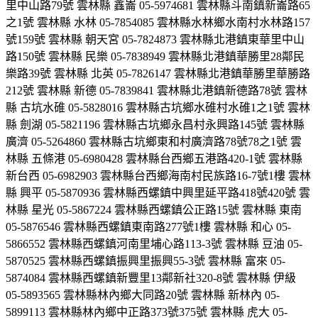
里中山路79號 雲林縣 鑫崙 05-5974681 雲林縣斗南鎮新崙路65
之1號 雲林縣 水林 05-7854085 雲林縣水林鄉水南村水林路157
號159號 雲林縣 朝天宮 05-7824873 雲林縣北港鎮東華里中山
路150號 雲林縣 民樂 05-7838949 雲林縣北港鎮華勝里28鄰民
樂路39號 雲林縣 北英 05-7826147 雲林縣北港鎮華勝里華勝路
212號 雲林縣 新德 05-7839841 雲林縣北港鎮新德路78號 雲林
縣 古坑水碓 05-5828016 雲林縣古坑鄉水碓村水碓1之1號 雲林
縣 劍湖 05-5821196 雲林縣古坑鄉永昌村永興路145號 雲林縣
廣濟 05-5264860 雲林縣古坑鄉東和村廣濟路78號78之1號 雲
林縣 五條港 05-6980428 雲林縣台西鄉五港路420-1號 雲林縣
新台西 05-6982903 雲林縣台西鄉海南村民族路16-7號1樓 雲林
縣 興平 05-5870936 雲林縣西螺鎮中興里延平路418號420號 雲
林縣 星光 05-5867224 雲林縣西螺鎮公正路15號 雲林縣 東南
05-5876546 雲林縣西螺鎮東南路277號1樓 雲林縣 和心 05-
5866552 雲林縣西螺鎮河南里埔心路113-3號 雲林縣 豆油 05-
5870525 雲林縣西螺鎮振興里振興55-3號 雲林縣 富來 05-
5874084 雲林縣西螺鎮新豐里13鄰新社320-8號 雲林縣 伊級
05-5893565 雲林縣林內鄉大同路20號 雲林縣 新林內 05-
5899113 雲林縣林內鄉中正路373號375號 雲林縣 虎大 05-