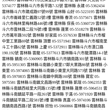
5374177 雲林縣斗六市長平路7-32號 雲林縣 永建 05-5362434
雲林縣斗六市建成路97號99號 雲林縣 山好 05-5223195 雲林縣
斗六市崙峰里仁義路52號1樓 雲林縣 春流 05-5575671 雲林縣
斗六市梅林里梅林路446號1樓 雲林縣 保長 05-5360729 雲林縣
斗六市雲林路二段76號1樓 雲林縣 晟業 05-5518278 雲林縣斗
六市萬年路592號 雲林縣 好家庭 05-5576530 雲林縣斗六市榴
中里工業路69號 雲林縣 頂豐 05-5571941 雲林縣斗六市榴南里
斗工十路62號 雲林縣 上慶 05-5372911 雲林縣斗六市漢口路
190.192號 雲林縣 雲龍 05-5377613 雲林縣斗六市龍潭路14-1號
雲林縣 鎮南 05-5360905 雲林縣斗六市鎮南路301號 雲林縣 斗
高 05-5951305 雲林縣斗南鎮小東里17鄰大業路86號 雲林縣 小
東里 05-5974065 雲林縣斗南鎮小東里大同路573號 雲林縣 雲
南 05-5970835 雲林縣斗南鎮中興路160號 雲林縣 寶宏 05-
5975581 雲林縣斗南鎮文昌路99號 雲林縣 凱瑄 05-5962353 雲
林縣斗南鎮西岐里大同路135號1樓 雲林縣 晟樂 05-5964531 雲
林縣斗南鎮延平路一段261號 雲林縣 于滿 05-5971920 雲林縣
斗南鎮延平路二段581號1樓 雲林縣 真嘉 05-5974106 雲林縣斗
南鎮南昌西路1號 雲林縣 欣怡 05-5960866 雲林縣斗南鎮南昌