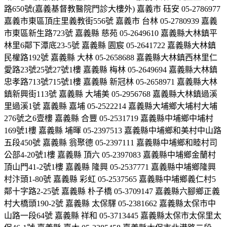
路650號(嘉義基督教醫院門診大樓外) 嘉義市 砡安 05-2786977
嘉義市東區頂庄里義教街556號 嘉義市 台林 05-2780939 嘉義
市東區新生路723號 嘉義縣 慈苑 05-2649610 嘉義縣大林鎮平
林里6鄰下潭底23-5號 嘉義縣 園宸 05-2641722 嘉義縣大林鎮
民權路192號 嘉義縣 大林 05-2658688 嘉義縣大林鎮西林里仁
愛路23號25號27號1樓 嘉義縣 梅林 05-2649694 嘉義縣大林鎮
忠孝路713號715號1樓 嘉義縣 新冠林 05-2658971 嘉義縣大林
鎮新興街113號 嘉義縣 大埔美 05-2956768 嘉義縣大林鎮過溪
里過溪1號 嘉義縣 嘉埔 05-2522214 嘉義縣大埔鄉大埔村大埔
276號之6壹樓 嘉義縣 合豐 05-2531719 嘉義縣中埔鄉中埔村
169號1樓 嘉義縣 埔暉 05-2397513 嘉義縣中埔鄉和美村中山路
五段450號 嘉義縣 翁聚德 05-2397111 嘉義縣中埔鄉和睦村司
公部4-20號1樓 嘉義縣 頂六 05-2397083 嘉義縣中埔鄉金蘭村
頂山門41-2號1樓 嘉義縣 隆興 05-2537771 嘉義縣中埔鄉隆興
村汴頭1-80號 嘉義縣 彩虹 05-2537565 嘉義縣中埔鄉義仁村5
鄰十字路2-25號 嘉義縣 朴子橋 05-3709147 嘉義縣六腳鄉正義
村大橋頭190-2號 嘉義縣 太保驛 05-2381662 嘉義縣太保市中
山路一段64號 嘉義縣 祥和 05-3713445 嘉義縣太保市太保里太