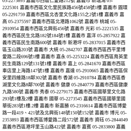
05-2275893 嘉義市西區仁愛路212號 嘉義市 新瑞鴻 05-
2225301 嘉義市西區文化里民族路456號458號1樓 嘉義市 圓環
05-2291759 嘉義市西區北杏里文化路155之2號1樓 嘉義市 嘉
高 05-2375597 嘉義市西區北港路1062號 嘉義市 桃城 05-
2910954 嘉義市西區北興街456號 嘉義市 光彩 05-2221535 嘉
義市西區民生北路182號184號1樓 嘉義市 嘉洋 05-2857922 嘉
義市西區民生南路600號 嘉義市 新港坪 05-2837015 嘉義市西
區玉山路203號 嘉義市 大統 05-2842707 嘉義市西區西平里博
愛路二段696號1樓 嘉義市 嘉永 05-2253224 嘉義市西區育英里
民生南路129號131號1樓 嘉義市 嘉上 05-2841670 嘉義市西區
車店里上海路147號1樓 嘉義市 嘉達 05-2910665 嘉義市西區保
安里四維路18鄰302號 嘉義市 香湖 05-2910784 嘉義市西區香
湖里文化路8鄰700號 嘉義市 健康 05-2840779 嘉義市西區健康
九路580號 嘉義市 秀泰 05-2279175 嘉義市西區國華里文化路
293號1樓及2樓 嘉義市 國華 05-2273545 嘉義市西區國華里國
華街283號1樓.2樓 嘉義市 新嘉勝 05-2316614 嘉義市西區博愛
路一段419、421號及北興街148號150號152號 嘉義市 博元 05-
2353893 嘉義市西區博愛路二段572號 嘉義市 資砡 05-2844049
嘉義市西區港坪里玉山路422號 嘉義市 嘉賓 05-2833800 嘉義