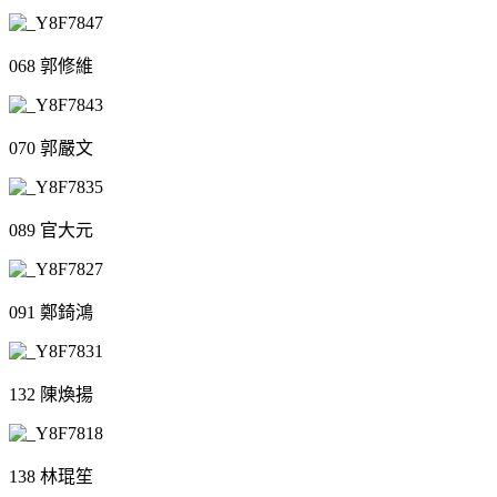
068 郭修維
070 郭嚴文
089 官大元
091 鄭錡鴻
132 陳煥揚
138 林琨笙