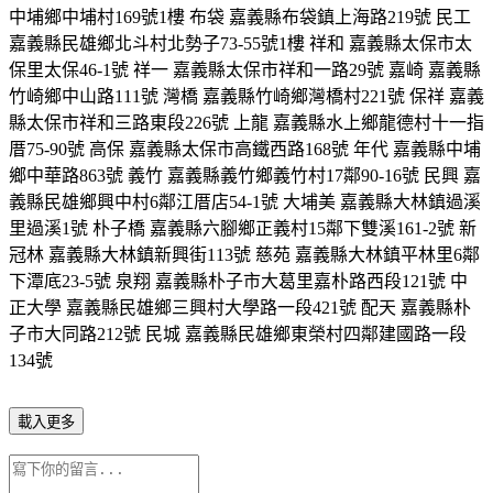
中埔鄉中埔村169號1樓 布袋 嘉義縣布袋鎮上海路219號 民工
嘉義縣民雄鄉北斗村北勢子73-55號1樓 祥和 嘉義縣太保市太
保里太保46-1號 祥一 嘉義縣太保市祥和一路29號 嘉崎 嘉義縣
竹崎鄉中山路111號 灣橋 嘉義縣竹崎鄉灣橋村221號 保祥 嘉義
縣太保市祥和三路東段226號 上龍 嘉義縣水上鄉龍德村十一指
厝75-90號 高保 嘉義縣太保市高鐵西路168號 年代 嘉義縣中埔
鄉中華路863號 義竹 嘉義縣義竹鄉義竹村17鄰90-16號 民興 嘉
義縣民雄鄉興中村6鄰江厝店54-1號 大埔美 嘉義縣大林鎮過溪
里過溪1號 朴子橋 嘉義縣六腳鄉正義村15鄰下雙溪161-2號 新
冠林 嘉義縣大林鎮新興街113號 慈苑 嘉義縣大林鎮平林里6鄰
下潭底23-5號 泉翔 嘉義縣朴子市大葛里嘉朴路西段121號 中
正大學 嘉義縣民雄鄉三興村大學路一段421號 配天 嘉義縣朴
子市大同路212號 民城 嘉義縣民雄鄉東榮村四鄰建國路一段
134號
載入更多