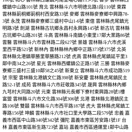
螺鎮中山路101號 育北 雲林縣斗六市明德北路1段110號 東霖
雲林縣莿桐鄉莿桐村西安路33號 麥鄉 雲林縣麥寮鄉中興路78-
3號 永茂 雲林縣麥寮鄉三盛村中山1-6號 東億 雲林縣虎尾鎮光
明路3號 劍湖 雲林縣古坑鄉永昌村永興路145號 新古坑 雲林縣
古坑鄉中山路201號 斗高 雲林縣斗南鎮小東里17鄰大業路86號
雲醫 雲林縣斗六市雲林路二段627號 景雄 雲林縣斗六市虎溪
里西平路521號 新林內 雲林縣林內鄉中正路373號375號 北英
雲林縣北港鎮華勝里華勝路212號 虎高 雲林縣虎尾鎮延平里3
鄰中南34之26號 星光 雲林縣西螺鎮公正路15號 三勝 雲林縣麥
寮鄉三盛村三盛10鄰58之45號 新東立 雲林縣斗六市成功路519
號 宗聖 雲林縣北港鎮文仁路398號 新安慶 雲林縣虎尾鎮民主
路52-1號 成苑 雲林縣斗六市莊敬路345號 晟興 雲林縣林內鄉
九芎村大同路20號 元東 雲林縣元長鄉下寮村東興路28號1樓
富盟 雲林縣斗六市文化路304號306號 北港 雲林縣北港鎮民主
路106號 雙囍 雲林縣斗六市西平路187號 虎大 雲林縣虎尾鎮工
專路156號 坤麟 雲林縣斗六市社口里大學路二段579號 忠義 嘉
義市西區中山路340號342號 彌陀 嘉義市東區芳安路1號1F 台
林 嘉義市東區新生路723號 嘉站 嘉義市西區通運里1鄰中山路