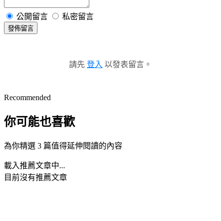
公開留言
私密留言
發佈留言
請先
登入
以發表留言。
Recommended
你可能也喜歡
為你精選 3 篇值得延伸閱讀的內容
載入推薦文章中...
目前沒有推薦文章