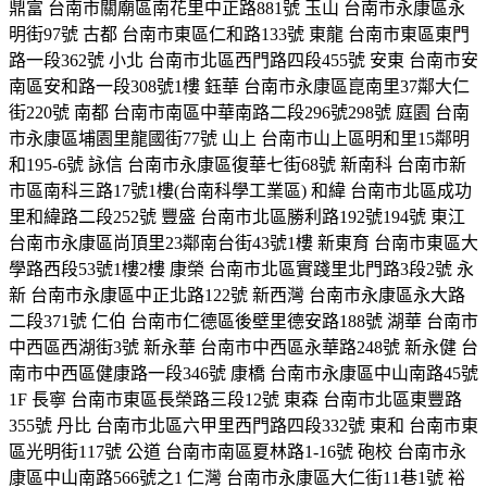
鼎富 台南市關廟區南花里中正路881號 玉山 台南市永康區永
明街97號 古都 台南市東區仁和路133號 東龍 台南市東區東門
路一段362號 小北 台南市北區西門路四段455號 安東 台南市安
南區安和路一段308號1樓 鈺華 台南市永康區崑南里37鄰大仁
街220號 南都 台南市南區中華南路二段296號298號 庭園 台南
市永康區埔園里龍國街77號 山上 台南市山上區明和里15鄰明
和195-6號 詠信 台南市永康區復華七街68號 新南科 台南市新
市區南科三路17號1樓(台南科學工業區) 和緯 台南市北區成功
里和緯路二段252號 豐盛 台南市北區勝利路192號194號 東江
台南市永康區尚頂里23鄰南台街43號1樓 新東育 台南市東區大
學路西段53號1樓2樓 康榮 台南市北區實踐里北門路3段2號 永
新 台南市永康區中正北路122號 新西灣 台南市永康區永大路
二段371號 仁伯 台南市仁德區後壁里德安路188號 湖華 台南市
中西區西湖街3號 新永華 台南市中西區永華路248號 新永健 台
南市中西區健康路一段346號 康橋 台南市永康區中山南路45號
1F 長寧 台南市東區長榮路三段12號 東森 台南市北區東豐路
355號 丹比 台南市北區六甲里西門路四段332號 東和 台南市東
區光明街117號 公道 台南市南區夏林路1-16號 砲校 台南市永
康區中山南路566號之1 仁灣 台南市永康區大仁街11巷1號 裕